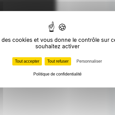
se des cookies et vous donne le contrôle sur
souhaitez activer
Tout accepter
Tout refuser
Personnaliser
Politique de confidentialité